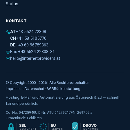
Status
KONTAKT
AT
+43 5524 22308
CH
+41 58 5105770
DE
+49 69 96759363
Fax
+43 5524 22308-31
© Copyright 2000 -
2026
| Alle Rechte vorbehalten
Impressum
Datenschutz
AGB
Rückerstattung
Hosting, E-Mail und Automatisierung aus Österreich & EU — schnell,
fair und persönlich.
Co. No:
04728940
UID-Nr:
ATU 61279217
FN:
269756 a
Firmenbuch:
Feldkirch