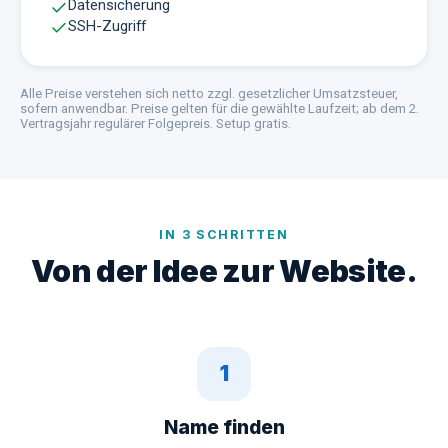
Datensicherung
SSH-Zugriff
Alle Preise verstehen sich netto zzgl. gesetzlicher Umsatzsteuer,
sofern anwendbar.
Preise gelten für die gewählte Laufzeit; ab dem 2.
Vertragsjahr regulärer Folgepreis. Setup gratis.
IN 3 SCHRITTEN
Von der Idee zur Website.
1
Name finden