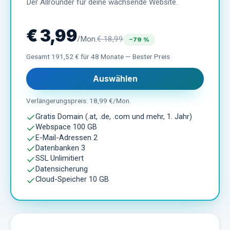
Der Allrounder für deine wachsende Website.
€
3,99
/Mon.
€
18,99
−
79
%
Gesamt
191,52
€ für
48 Monate — Bester Preis
Auswählen
Verlängerungspreis:
18,99
€/Mon.
Gratis Domain (.at, .de, .com und mehr, 1. Jahr)
Webspace 100 GB
E-Mail-Adressen 2
Datenbanken 3
SSL Unlimitiert
Datensicherung
Cloud-Speicher 10 GB