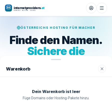
ÖSTERREICHS HOSTING FÜR MACHER
Finde den Namen.
Sichere die
Domain.
Warenkorb
Wunschnamen checken, freie Domain
schnappen, in Minuten online — alles an
einem Ort.
Dein Warenkorb ist leer
Gratis SSL
Server in Österreich
Support in 5 Min
Füge Domains oder Hosting-Pakete hinzu.